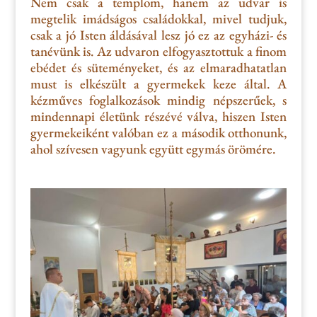
Nem csak a templom, hanem az udvar is
megtelik imádságos családokkal, mivel tudjuk,
csak a jó Isten áldásával lesz jó ez az egyházi- és
tanévünk is. Az udvaron elfogyasztottuk a finom
ebédet és süteményeket, és az elmaradhatatlan
must is elkészült a gyermekek keze által. A
kézműves foglalkozások mindig népszerűek, s
mindennapi életünk részévé válva, hiszen Isten
gyermekeiként valóban ez a második otthonunk,
ahol szívesen vagyunk együtt egymás örömére.