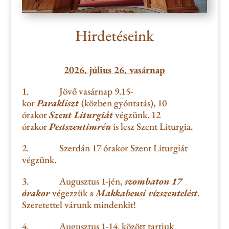
Hirdetéseink
2026. július 26. vasárnap
1.
Jövő
vasárnap 9.15-
kor
Parakliszt
(közben gyóntatás), 10
órakor
Szent Liturgiát
végzünk. 12
órakor
Pestszentimrén
is lesz Szent Liturgia.
2.
Szerdán 17 órakor Szent Liturgiát
végzünk.
3.
Augusztus 1-jén,
szombaton 17
órakor
végezzük a
Makkabeusi vízszentelést
.
Szeretettel várunk mindenkit!
4.
Augusztus 1-14. között tartjuk