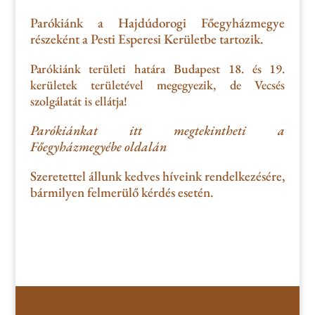
Parókiánk a Hajdúdorogi Főegyházmegye
részeként a Pesti Esperesi Kerületbe tartozik.
Parókiánk területi határa Budapest 18. és 19.
kerületek területével megegyezik, de Vecsés
szolgálatát is ellátja!
Parókiánkat itt megtekintheti a
Főegyházmegyébe oldalán
Szeretettel állunk kedves híveink rendelkezésére,
bármilyen felmerülő kérdés esetén.