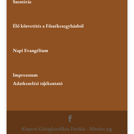
Szentírás
Élő közvetítés a Főszékesegyházból
Élő közvetítés a Főszékesegyházból
Napi Evangélium
Napi Evangélium
Impresszum
Impresszum
Adatkezelési tájékoztató
Kispesti Görögkatolikus Parókia - Minden jog