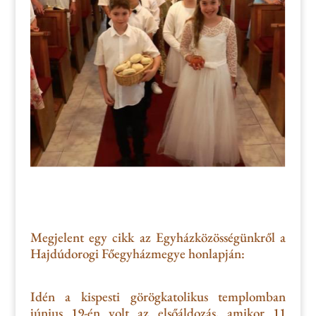
Megjelent egy cikk az Egyházközösségünkről a
Hajdúdorogi Főegyházmegye honlapján:
Idén a kispesti görögkatolikus templomban
június 19-én volt az elsőáldozás, amikor 11