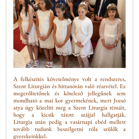
A felkészítés k
övetelménye volt a rendszeres,
S
zent
Liturgián
és hittanórán való részvétel.
Ez
megerőltetőnek és kötelező jellegűnek sem
mondható a mai kor gyermekének, mert Jozsó
atya úgy közelíti m
eg a S
zent
Liturgia
témáit,
hogy a kicsik
tátott szájjal hallgatják.
Liturgia
után pedig a vasárnapi ebéd mellett
tovább tudunk beszélg
etni róla szülők a
gyerekeinkkel.