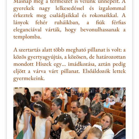
Másnap még a természet is velünk ünnepelt. A
gyerekek nagy le
lkesedéssel és izgalommal
érkeztek meg családjaikkal és rokonaikkal. A
lányok fehér ruháikban, a fiúk férfi
as
eleganciával várták, hogy be
vonulhassanak
a
templomba.
A szertartás alatt töb
b megható pillanat is volt: a
közös gyertyagyújtás, a közösen
,
de határozottan
mondott Hiszek egy
… imádkozása
, aztán pedig
eljött a várva várt
pillanat
.
Elsőáldozók lettek
gyermekeink.