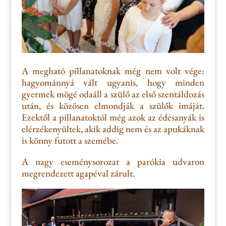
A megható pillanatoknak még nem volt vége:
hagyománnyá vált
ugyanis, hogy minden
gyermek mögé odaáll a szülő az első
szentáldozás
után, és közösen elmondják a szülők imáját.
Ezektől a pillanatoktól még azok az édesanyák is
elérzékenyültek, akik addig nem
és az apukáknak
is könny futott a szemébe.
A nagy eseménysorozat a parókia udvaron
megrendezett agapéval zárult.