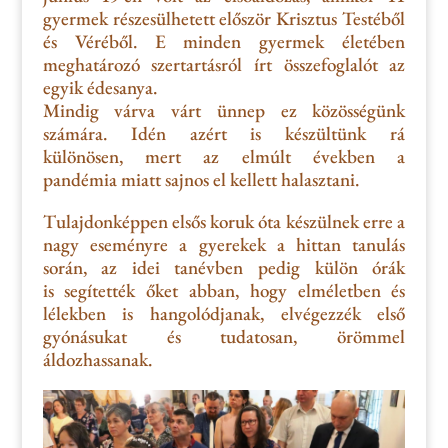
gyermek részesülhetett először Krisztus Testéből
és Véréből. E minden gyermek életében
meghatározó szertartásról írt összefoglalót az
egyik édesanya.
Mindig várva vá
rt ünnep ez közösségünk
számára. I
dén azért is készültünk
rá
különösen
,
mert az elmúlt években a
pandémia
miatt sajnos el kellett halasztani.
Tulajdonképpen elsős koruk óta készülnek erre a
nagy eseményre a
gyerekek a
hittan
tanulás
során, az idei tanévben pedig külön
órák
is
segítették őket abban, hogy elméletben és
lélekben is hangolódjanak, elvégezzék első
gyónásukat és tudatosan, örömmel
áldozhassanak.