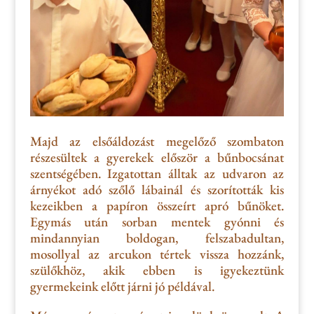
Majd az elsőáldozást megelőző szombaton
részesültek a gyerekek először a bűnbocsánat
szentségében.
Izgatottan álltak az udvaron az
árnyékot adó szőlő lábainál és szorították kis
kezeikben a papíron összeírt apró bűnöket.
Egymás után sorban mentek
gyónni és
mindannyian boldogan, felszabadultan,
mosollyal az arcukon tértek vissza hozzánk
,
szülőkhöz, akik ebben is igyekeztünk
gyermekeink előtt járni jó példával
.